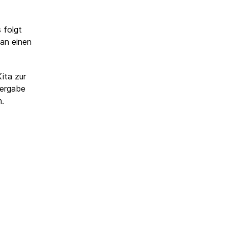
 folgt
man einen
ita zur
bergabe
n.