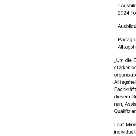
1.Ausbi
2024 fo
Ausbild
Pädagog
Alltagsh
„Um die Er
stärker b
organisat
Alltagshe
Fachkräft
diesem Gr
nun, Assi
Qualifizie
Laut Mini
individue