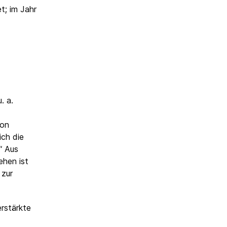
t; im Jahr
. a.
von
ich die
“ Aus
ehen ist
 zur
erstärkte