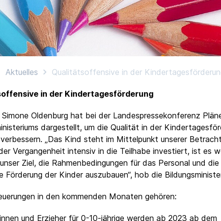
Aktuelles
Qualitätsoffensive in der Kindertagesförderu
soffensive in der Kindertagesförderung
n Simone Oldenburg hat bei der Landespressekonferenz Plän
inisteriums dargestellt, um die Qualität in der Kindertagesfö
 verbessern. „Das Kind steht im Mittelpunkt unserer Betrach
er Vergangenheit intensiv in die Teilhabe investiert, ist es w
 unser Ziel, die Rahmenbedingungen für das Personal und die
lle Förderung der Kinder auszubauen“, hob die Bildungsminister
euerungen in den kommenden Monaten gehören:
rinnen und Erzieher für 0-10-jährige werden ab 2023 ab dem