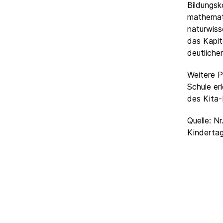
Bildungsk
mathemat
naturwiss
das Kapit
deutliche
Weitere P
Schule er
des Kita-
Quelle: N
Kinderta