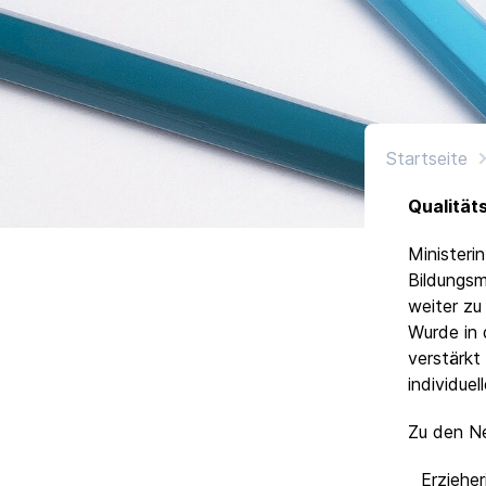
Startseite
Qualität
Ministeri
Bildungsm
weiter zu
Wurde in d
verstärkt
individue
Zu den N
Erziehe