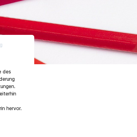
ng
e des
rderung
tungen.
eiterhin
in hervor.